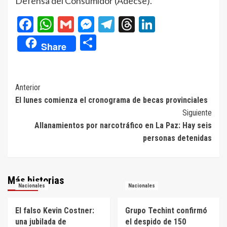
Defensa del Consumidor (Adecse).
Facebook
WhatsApp
Gmail
Messenger
Telegram
Threads
LinkedIn
Compartir
Share
Navegación
Anterior
El lunes comienza el cronograma de becas provinciales
de
Siguiente
entradas
Allanamientos por narcotráfico en La Paz: Hay seis
personas detenidas
Más historias
Nacionales
Nacionales
El falso Kevin Costner:
Grupo Techint confirmó
una jubilada de
el despido de 150