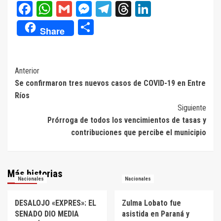
Facebook
WhatsApp
Gmail
Messenger
Telegram
Threads
LinkedIn
Compartir
Share
Navegación
Anterior
Se confirmaron tres nuevos casos de COVID-19 en Entre
de
Ríos
entradas
Siguiente
Prórroga de todos los vencimientos de tasas y
contribuciones que percibe el municipio
Más historias
Nacionales
Nacionales
DESALOJO «EXPRES»: EL
Zulma Lobato fue
SENADO DIO MEDIA
asistida en Paraná y