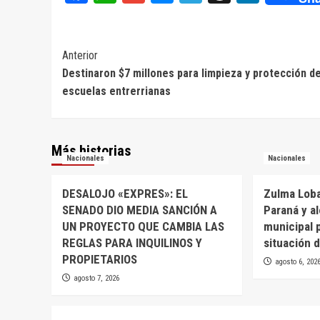
Navegación
Anterior
Destinaron $7 millones para limpieza y protección d
de
escuelas entrerrianas
entradas
Más historias
Nacionales
Nacionales
DESALOJO «EXPRES»: EL
Zulma Loba
SENADO DIO MEDIA SANCIÓN A
Paraná y a
UN PROYECTO QUE CAMBIA LAS
municipal 
REGLAS PARA INQUILINOS Y
situación d
PROPIETARIOS
agosto 6, 202
agosto 7, 2026