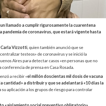
 un llamado a cumplir rigurosamente la cuarentena
 la pandemia de coronavirus, que estará vigente hasta
,
Carla Vizzotti
, quien también anunció que se
entralizar testeos» de coronavirus y se inició la
Buenos Aires para detectar casos «en personas que no
na conferencia de prensa en Casa Rosada.
enzó a recibir «
el millón doscientas mil dosis de vacuna
la cantidad» a distribuir y que se adelantará «10 días la
a su aplicación a los grupos de riesgo para controlar
to «aislamiento social preventivo obligatorio»