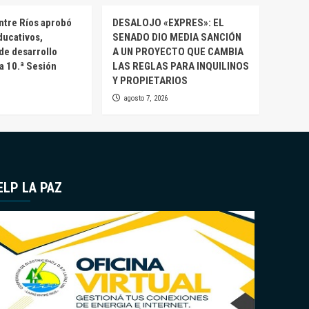
ntre Ríos aprobó
DESALOJO «EXPRES»: EL
ducativos,
SENADO DIO MEDIA SANCIÓN
 de desarrollo
A UN PROYECTO QUE CAMBIA
la 10.ª Sesión
LAS REGLAS PARA INQUILINOS
Y PROPIETARIOS
agosto 7, 2026
ELP LA PAZ