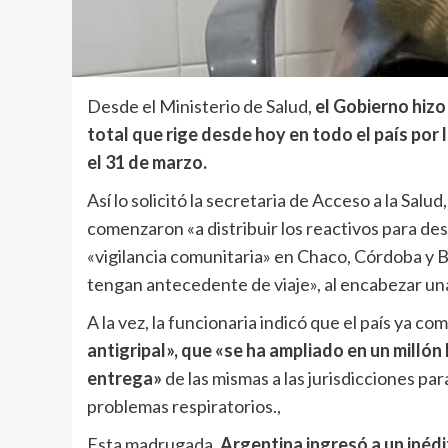
Desde el Ministerio de Salud,
el Gobierno hizo
total que rige desde hoy en todo el país por
el 31 de marzo.
Así lo solicitó la secretaria de Acceso a la Salud
comenzaron «a distribuir los reactivos para desc
«vigilancia comunitaria» en Chaco, Córdoba y 
tengan antecedente de viaje», al encabezar u
A la vez, la funcionaria indicó que el país ya com
antigripal», que «se ha ampliado en un millón 
entrega»
de las mismas a las jurisdicciones par
problemas respiratorios.,
Esta madrugada,
Argentina ingresó a un inédi