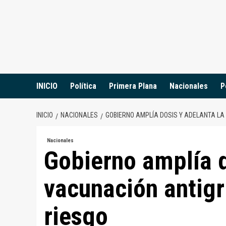
Saltar
al
contenido
INICIO
Política
Primera Plana
Nacionales
P
INICIO
NACIONALES
GOBIERNO AMPLÍA DOSIS Y ADELANTA LA
Nacionales
Gobierno amplía d
vacunación antigr
riesgo