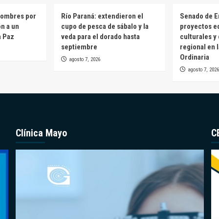
hombres por
Río Paraná: extendieron el
Senado de E
ón a un
cupo de pesca de sábalo y la
proyectos e
a Paz
veda para el dorado hasta
culturales y
septiembre
regional en 
Ordinaria
agosto 7, 2026
agosto 7, 2026
Clínica Mayo
C