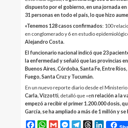
dispuesto por el gobierno, en una jornada en
31 personas en todo el país, lo que hizo aum
«Tenemos 128 casos confirmados
: 100 relac
en conglomerado y 6 en estudio epidemiológico»
Alejandro Costa.
El funcionario nacional indicó que 23 pacien
la enfermedad y señaló que las provincias en
Buenos Aires, Córdoba, Santa Fe, Entre Ríos, S
Fuego, Santa Cruz y Tucumán.
En un nuevo reporte diario desde el Ministerio d
Carla, Vizzotti
, detalló que «e
n relación a la 
empezó a recibir el primer 1.200.000 dosis, q
García, se ha ampliado a más de 1 millón y se
Facebook
WhatsApp
Gmail
Messenger
Telegram
Threads
Linke
Sha