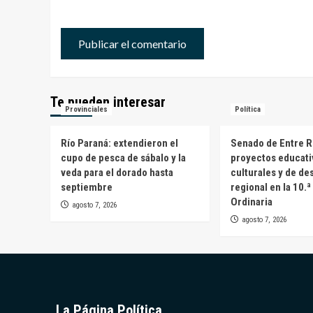
Te pueden interesar
Provinciales
Política
Río Paraná: extendieron el
Senado de Entre R
cupo de pesca de sábalo y la
proyectos educati
veda para el dorado hasta
culturales y de de
septiembre
regional en la 10.
Ordinaria
agosto 7, 2026
agosto 7, 2026
La Página Política