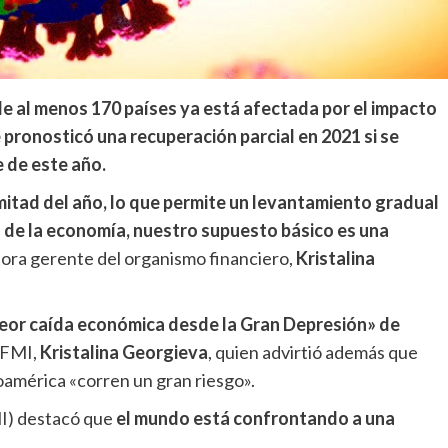
de al menos 170 países ya está afectada por el impacto
 pronosticó una recuperación parcial en 2021 si se
 de este año.
mitad del año, lo que permite un levantamiento gradual
a de la economía, nuestro supuesto básico es una
ctora gerente del organismo financiero,
Kristalina
peor caída económica desde la Gran Depresión» de
l FMI,
Kristalina Georgieva
, quien advirtió además que
américa «corren un gran riesgo».
MI) destacó que
el mundo está confrontando a una