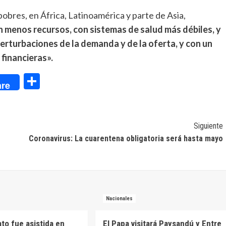
obres, en África, Latinoamérica y parte de Asia,
n menos recursos, con sistemas de salud más débiles, y
rturbaciones de la demanda y de la oferta, y con un
financieras».
dIn
Compartir
re
Siguiente
Coronavirus: La cuarentena obligatoria será hasta mayo
Nacionales
to fue asistida en
El Papa visitará Paysandú y Entre