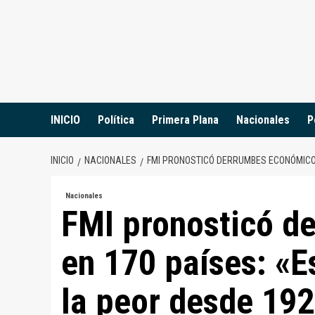
Saltar
al
contenido
INICIO
Política
Primera Plana
Nacionales
P
INICIO
NACIONALES
FMI PRONOSTICÓ DERRUMBES ECONÓMICOS 
Nacionales
FMI pronosticó d
en 170 países: «Es
la peor desde 19