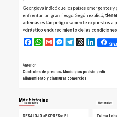
Georgieva indicó que los países emergentes y p
enfrentan un gran riesgo. Según explicó,
tiene
además están peligrosamente expuestos a pe
«drástico endurecimiento de las condiciones 
Facebook
WhatsApp
Gmail
Messenger
Telegram
Threads
Linke
Sha
Navegación
Anterior
Controles de precios: Municipios podrán pedir
de
allanamiento y clausurar comercios
entradas
Más historias
Nacionales
Nacionales
DESALOJO «EXPRES»: EL
Zulma Loba