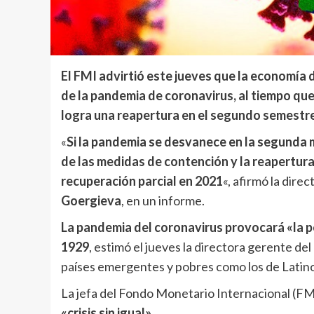
El FMI advirtió este jueves que la economía 
de la pandemia de coronavirus, al tiempo que
logra una reapertura en el segundo semestre
«
Si la pandemia se desvanece en la segunda 
de las medidas de contención y la reapertur
recuperación parcial en 2021
«, afirmó la dire
Goergieva
, en un informe.
La pandemia del coronavirus provocará «la 
1929
, estimó el jueves la directora gerente de
países emergentes y pobres como los de Latino
La jefa del Fondo Monetario Internacional (F
«crisis sin igual».