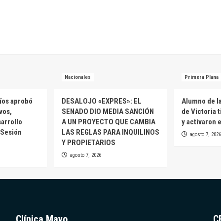
Nacionales
Primera Plana
íos aprobó
DESALOJO «EXPRES»: EL
Alumno de l
vos,
SENADO DIO MEDIA SANCIÓN
de Victoria 
sarrollo
A UN PROYECTO QUE CAMBIA
y activaron 
ª Sesión
LAS REGLAS PARA INQUILINOS
agosto 7, 2026
Y PROPIETARIOS
agosto 7, 2026
Clínica Mayo
C