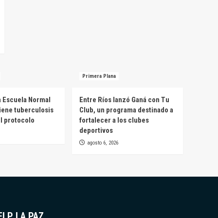
Primera Plana
a Escuela Normal
Entre Ríos lanzó Ganá con Tu
tiene tuberculosis
Club, un programa destinado a
el protocolo
fortalecer a los clubes
deportivos
agosto 6, 2026
ELP LA PAZ