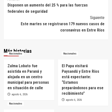
Disponen un aumento del 25 % para las fuerzas
de
federales de seguridad
entradas
Siguiente
Este martes se registraron 179 nuevos casos de
coronavirus en Entre Ríos
Más historias
Nacionales
Nacionales
Zulma Lobato fue
El Papa visitará
asistida en Paraná y
Paysandú y Entre Ríos
alojada en un centro
está expectante:
municipal para personas
“Estamos
en situación de calle
preparándonos para ese
recibimiento”
agosto 6, 2026
agosto 6, 2026
Nacionales