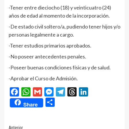
-Tener entre dieciocho (18) y veinticuatro (24)
años de edad al momento de la incorporación.
-De estado civil soltero/a, pudiendo tener hijos y/o
personas legalmente a cargo.
-Tener estudios primarios aprobados.
-No poseer antecedentes penales.
-Poseer buenas condiciones físicas y de salud.
-Aprobar el Curso de Admisión.
Facebook
WhatsApp
Gmail
Messenger
Telegram
Threads
LinkedIn
Compartir
Share
Navegación
Anterior