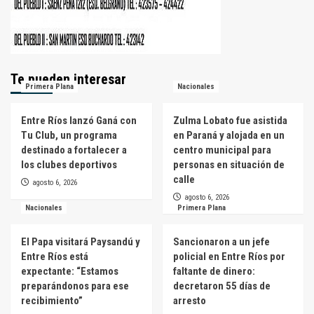
Te pueden interesar
Primera Plana
Nacionales
Entre Ríos lanzó Ganá con
Zulma Lobato fue asistida
Tu Club, un programa
en Paraná y alojada en un
destinado a fortalecer a
centro municipal para
los clubes deportivos
personas en situación de
calle
agosto 6, 2026
agosto 6, 2026
Nacionales
Primera Plana
El Papa visitará Paysandú y
Sancionaron a un jefe
Entre Ríos está
policial en Entre Ríos por
expectante: “Estamos
faltante de dinero:
preparándonos para ese
decretaron 55 días de
recibimiento”
arresto