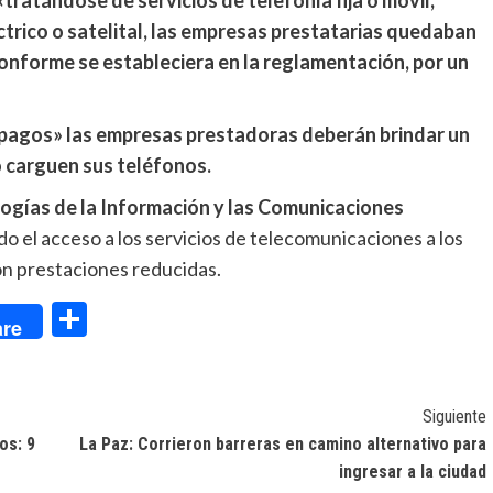
ctrico o satelital, las empresas prestatarias quedaban
onforme se estableciera en la reglamentación, por un
epagos» las empresas prestadoras deberán brindar un
o carguen sus teléfonos.
logías de la Información y las Comunicaciones
o el acceso a los servicios de telecomunicaciones a los
on prestaciones reducidas.
dIn
Compartir
re
Siguiente
os: 9
La Paz: Corrieron barreras en camino alternativo para
ingresar a la ciudad