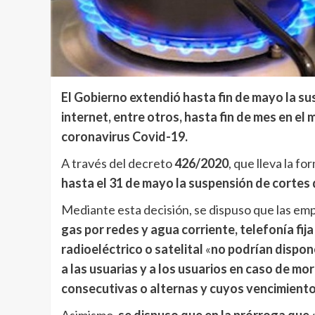
El Gobierno extendió hasta fin de mayo la su
internet, entre otros, hasta fin de mes en el
coronavirus Covid-19.
A través del decreto
426/2020
, que lleva la f
hasta el 31 de mayo la suspensión de cortes d
Mediante esta decisión, se dispuso que las e
gas por redes y agua corriente, telefonía fija
radioeléctrico o satelital
«
no podrían dispone
a las usuarias y a los usuarios en caso de mo
consecutivas o alternas y cuyos vencimiento
Asimismo,
se dispuso que en la prórroga que «