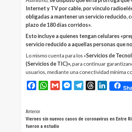
Internet y TV por cable, por vínculo radioelé
obligadas a mantener un servicio reducido, c
plazo de 180 días corridos».
Esto incluye a quienes tengan celulares «pr
servicio reducido a aquellas personas que n
Lo mismo cuenta para los «
Servicios de Tecno
(Servicios de TIC)»,
para continuar garantizand
usuarios, mediante una conectividad mínima c
Facebook
WhatsApp
Gmail
Messenger
Telegram
Threads
Linke
Sha
Navegación
Anterior
Viernes sin nuevos casos de coronavirus en Entre Rí
de
fueron a estudio
entradas