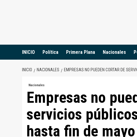
Saltar
al
contenido
INICIO
Política
Primera Plana
Nacionales
P
INICIO
NACIONALES
EMPRESAS NO PUEDEN CORTAR DE SERVIC
Nacionales
Empresas no pued
servicios público
hasta fin de mayo