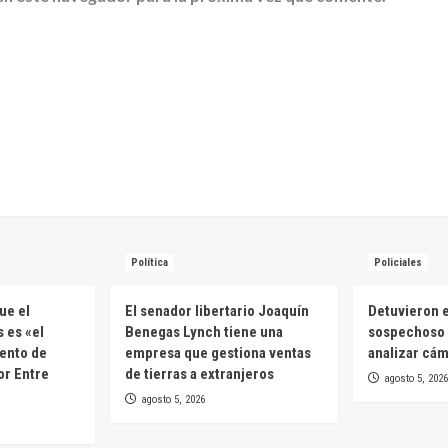
Política
Policiales
ue el
El senador libertario Joaquín
Detuvieron e
 es «el
Benegas Lynch tiene una
sospechoso 
ento de
empresa que gestiona ventas
analizar cá
or Entre
de tierras a extranjeros
agosto 5, 2026
agosto 5, 2026