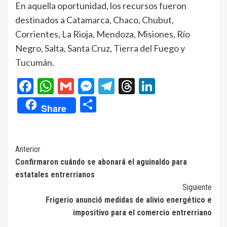
En aquella oportunidad, los recursos fueron
destinados a Catamarca, Chaco, Chubut,
Corrientes, La Rioja, Mendoza, Misiones, Río
Negro, Salta, Santa Cruz, Tierra del Fuego y
Tucumán.
Facebook
WhatsApp
Gmail
Messenger
Telegram
Threads
LinkedIn
Compartir
Share
Navegación
Anterior
Confirmaron cuándo se abonará el aguinaldo para
de
estatales entrerrianos
entradas
Siguiente
Frigerio anunció medidas de alivio energético e
impositivo para el comercio entrerriano