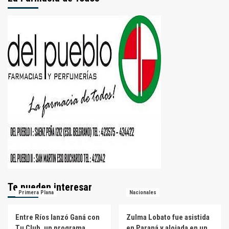
Te pueden interesar
Primera Plana
Nacionales
Entre Ríos lanzó Ganá con
Zulma Lobato fue asistida
Tu Club, un programa
en Paraná y alojada en un