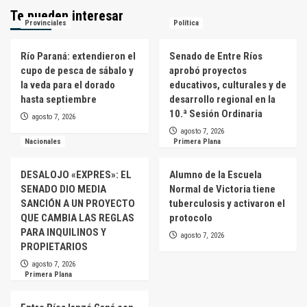
Te pueden interesar
Provinciales
Política
Río Paraná: extendieron el
Senado de Entre Ríos
cupo de pesca de sábalo y
aprobó proyectos
la veda para el dorado
educativos, culturales y de
hasta septiembre
desarrollo regional en la
10.ª Sesión Ordinaria
agosto 7, 2026
agosto 7, 2026
Nacionales
Primera Plana
DESALOJO «EXPRES»: EL
Alumno de la Escuela
SENADO DIO MEDIA
Normal de Victoria tiene
SANCIÓN A UN PROYECTO
tuberculosis y activaron el
QUE CAMBIA LAS REGLAS
protocolo
PARA INQUILINOS Y
agosto 7, 2026
PROPIETARIOS
agosto 7, 2026
Primera Plana