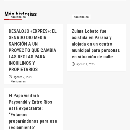
Más historias
Nacionales
Nacionales
DESALOJO «EXPRES»: EL
Zulma Lobato fue
SENADO DIO MEDIA
asistida en Paraná y
SANCIÓN A UN
alojada en un centro
PROYECTO QUE CAMBIA
municipal para personas
LAS REGLAS PARA
en situación de calle
INQUILINOS Y
agosto 6, 2026
PROPIETARIOS
agosto 7, 2026
Nacionales
El Papa visitará
Paysandú y Entre Ríos
está expectante:
“Estamos
preparándonos para ese
recibimiento”