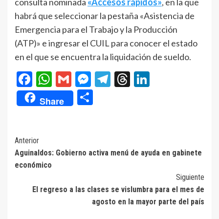
consulta nominada
«Accesos rápidos»
, en la que
habrá que seleccionar la pestaña «Asistencia de
Emergencia para el Trabajo y la Producción
(ATP)» e ingresar el CUIL para conocer el estado
en el que se encuentra la liquidación de sueldo.
Facebook
WhatsApp
Gmail
Messenger
Telegram
Threads
LinkedIn
Compartir
Share
Navegación
Anterior
Aguinaldos: Gobierno activa menú de ayuda en gabinete
de
económico
entradas
Siguiente
El regreso a las clases se vislumbra para el mes de
agosto en la mayor parte del país