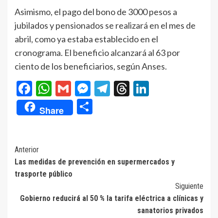
Asimismo, el pago del bono de 3000 pesos a
jubilados y pensionados se realizará en el mes de
abril, como ya estaba establecido en el
cronograma. El beneficio alcanzará al 63 por
ciento de los beneficiarios, según Anses.
Facebook
WhatsApp
Gmail
Messenger
Telegram
Threads
LinkedIn
Compartir
Share
Navegación
Anterior
Las medidas de prevención en supermercados y
de
trasporte público
entradas
Siguiente
Gobierno reducirá al 50 % la tarifa eléctrica a clínicas y
sanatorios privados