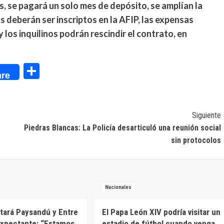
s, se pagará un solo mes de depósito, se amplían la
 deberán ser inscriptos en la AFIP, las expensas
 los inquilinos podrán rescindir el contrato, en
dIn
Compartir
re
Siguiente
Piedras Blancas: La Policía desarticuló una reunión social
sin protocolos
Nacionales
itará Paysandú y Entre
El Papa León XIV podría visitar un
expectante: “Estamos
estadio de fútbol cuando venga