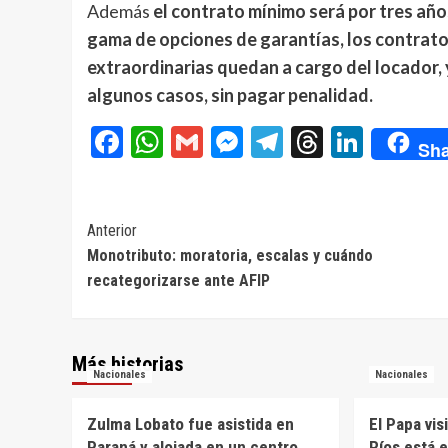
Además
el contrato mínimo será por tres año
gama de opciones de garantías, los contratos
extraordinarias quedan a cargo del locador, y
algunos casos, sin pagar penalidad.
Facebook
WhatsApp
Gmail
Messenger
Telegram
Threads
Linke
Sha
Navegación
Anterior
Monotributo: moratoria, escalas y cuándo
de
recategorizarse ante AFIP
entradas
Más historias
Nacionales
Nacionales
Zulma Lobato fue asistida en
El Papa vis
Paraná y alojada en un centro
Ríos está 