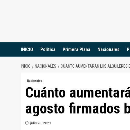
Saltar
al
contenido
INICIO
Política
Primera Plana
Nacionales
P
INICIO
NACIONALES
CUÁNTO AUMENTARÁN LOS ALQUILERES E
Nacionales
Cuánto aumentarán
agosto firmados b
julio 23, 2021