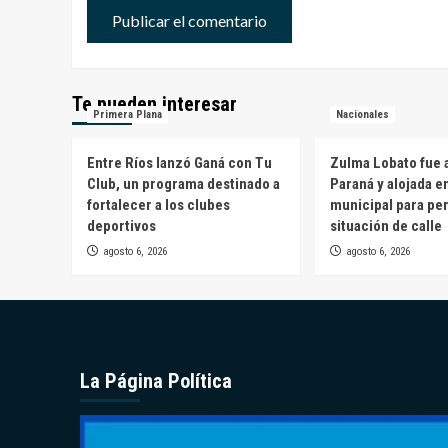
Te pueden interesar
Primera Plana
Nacionales
Entre Ríos lanzó Ganá con Tu
Zulma Lobato fue a
Club, un programa destinado a
Paraná y alojada e
fortalecer a los clubes
municipal para pe
deportivos
situación de calle
agosto 6, 2026
agosto 6, 2026
La Página Política