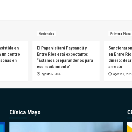
Nacionales
Primera Plana
sistida en
El Papa visitará Paysandú y
Sancionaron 
n un centro
Entre Ríos está expectante:
en Entre Río
rsonas en
“Estamos preparándonos para
dinero: decr
ese recibimiento”
arresto
agosto 6, 2026
agosto 6, 2026
Clínica Mayo
C