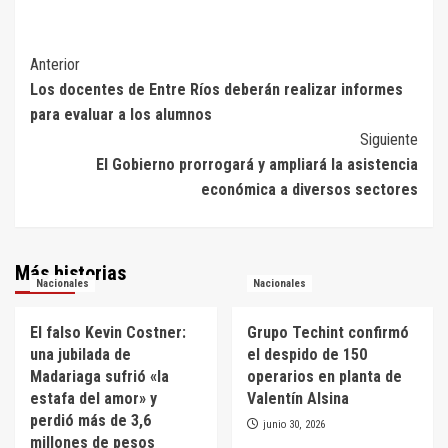
Navegación
Anterior
Los docentes de Entre Ríos deberán realizar informes
de
para evaluar a los alumnos
entradas
Siguiente
El Gobierno prorrogará y ampliará la asistencia
económica a diversos sectores
Más historias
Nacionales
Nacionales
El falso Kevin Costner:
Grupo Techint confirmó
una jubilada de
el despido de 150
Madariaga sufrió «la
operarios en planta de
estafa del amor» y
Valentín Alsina
perdió más de 3,6
junio 30, 2026
millones de pesos