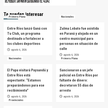
Te pueden interesar
Primera Plana
Nacionales
Entre Ríos lanzó Ganá con
Zulma Lobato fue asistida
Tu Club, un programa
en Paraná y alojada en un
destinado a fortalecer a
centro municipal para
los clubes deportivos
personas en situación de
calle
agosto 6, 2026
agosto 6, 2026
Nacionales
Primera Plana
El Papa visitará Paysandú y
Sancionaron a un jefe
Entre Ríos está
policial en Entre Ríos por
expectante: “Estamos
faltante de dinero:
preparándonos para ese
decretaron 55 días de
recibimiento”
arresto
agosto 6, 2026
agosto 6, 2026
Provinciales