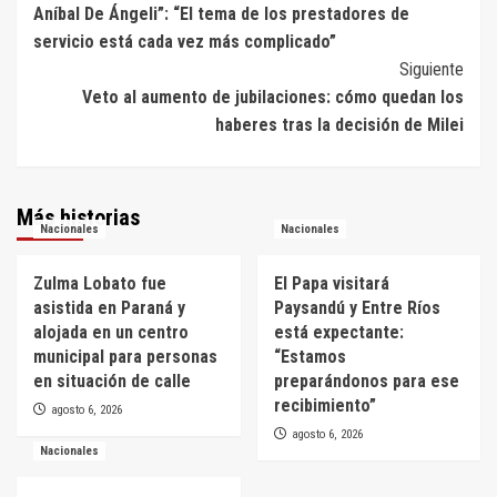
Aníbal De Ángeli”: “El tema de los prestadores de
de
servicio está cada vez más complicado”
entradas
Siguiente
Veto al aumento de jubilaciones: cómo quedan los
haberes tras la decisión de Milei
Más historias
Nacionales
Nacionales
Zulma Lobato fue
El Papa visitará
asistida en Paraná y
Paysandú y Entre Ríos
alojada en un centro
está expectante:
municipal para personas
“Estamos
en situación de calle
preparándonos para ese
recibimiento”
agosto 6, 2026
agosto 6, 2026
Nacionales