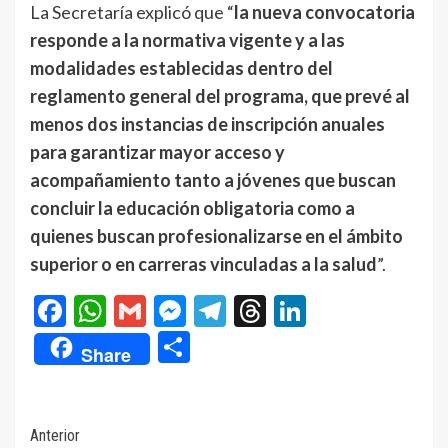
La Secretaría explicó que “
la nueva convocatoria
responde a la normativa vigente y a las
modalidades establecidas dentro del
reglamento general del programa, que prevé al
menos dos instancias de inscripción anuales
para garantizar mayor acceso y
acompañamiento tanto a jóvenes que buscan
concluir la educación obligatoria como a
quienes buscan profesionalizarse en el ámbito
superior o en carreras vinculadas a la salud
”.
Facebook
WhatsApp
Gmail
Messenger
Telegram
Threads
LinkedIn
Compartir
Share
Navegación
Anterior