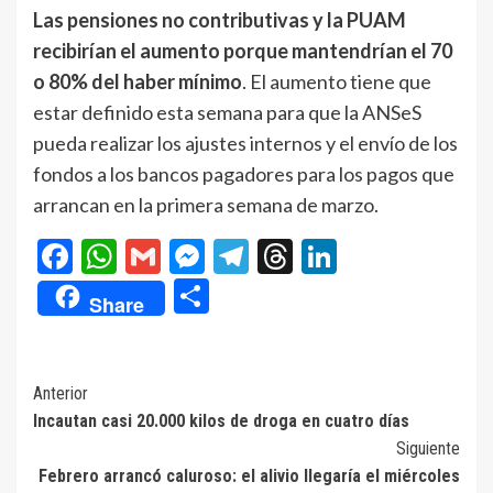
Las pensiones no contributivas y la PUAM
recibirían el aumento porque mantendrían el 70
o 80% del haber mínimo
. El aumento tiene que
estar definido esta semana para que la ANSeS
pueda realizar los ajustes internos y el envío de los
fondos a los bancos pagadores para los pagos que
arrancan en la primera semana de marzo.
Facebook
WhatsApp
Gmail
Messenger
Telegram
Threads
LinkedIn
Compartir
Share
Navegación
Anterior
Incautan casi 20.000 kilos de droga en cuatro días
de
Siguiente
entradas
Febrero arrancó caluroso: el alivio llegaría el miércoles