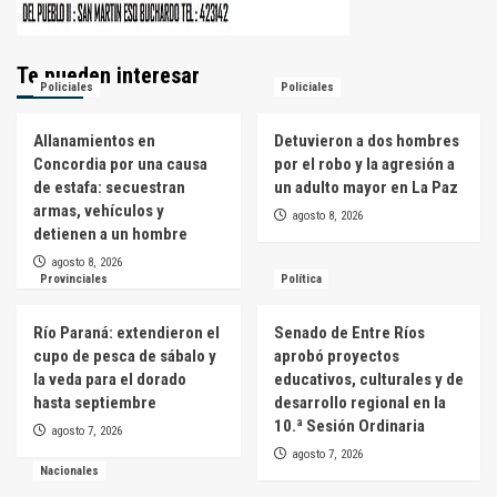
Te pueden interesar
Policiales
Policiales
Allanamientos en
Detuvieron a dos hombres
Concordia por una causa
por el robo y la agresión a
de estafa: secuestran
un adulto mayor en La Paz
armas, vehículos y
agosto 8, 2026
detienen a un hombre
agosto 8, 2026
Provinciales
Política
Río Paraná: extendieron el
Senado de Entre Ríos
cupo de pesca de sábalo y
aprobó proyectos
la veda para el dorado
educativos, culturales y de
hasta septiembre
desarrollo regional en la
10.ª Sesión Ordinaria
agosto 7, 2026
agosto 7, 2026
Nacionales