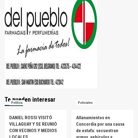
Te pueden interesar
Política
Policiales
DANIEL ROSSI VISITÓ
Allanamientos en
VILLAGUAY Y SE REUNIÓ
Concordia por una causa
CON VECINOS Y MEDIOS
de estafa: secuestran
LOCALES
armas, vehículos y