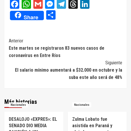
Facebook
WhatsApp
Gmail
Messenger
Telegram
Threads
LinkedIn
Compartir
Share
Navegación
Anterior
Este martes se registraron 83 nuevos casos de
de
coronavirus en Entre Ríos
entradas
Siguiente
El salario mínimo aumentará a $32.000 en octubre y la
suba este año será de 48%
Más historias
Nacionales
Nacionales
DESALOJO «EXPRES»: EL
Zulma Lobato fue
SENADO DIO MEDIA
asistida en Paraná y