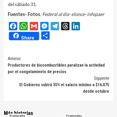
del sábado 31.
Fuentes- Fotos
: Federal al día- elonce- infopaer
Facebook
WhatsApp
Gmail
Messenger
Telegram
Threads
LinkedIn
Compartir
Share
Navegación
Anterior
Productores de biocombustibles paralizan la actividad
de
por el congelamiento de precios
entradas
Siguiente
El Gobierno subirá 35% el salario mínimo a $16.875
desde octubre
Más historias
Provinciales
Provinciales