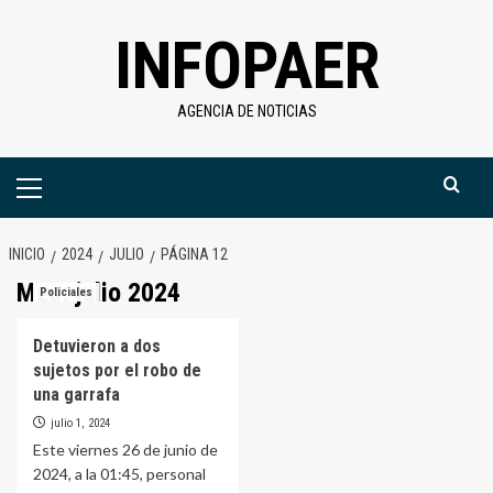
Saltar
INFOPAER
al
contenido
AGENCIA DE NOTICIAS
Menú
primario
INICIO
2024
JULIO
PÁGINA 12
Mes:
julio 2024
Policiales
Detuvieron a dos
sujetos por el robo de
una garrafa
julio 1, 2024
Este viernes 26 de junio de
2024, a la 01:45, personal