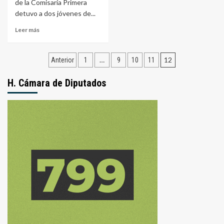
de la Comisaría Primera
detuvo a dos jóvenes de...
Leer
Leer más
más
sobre
Navegación
Detuvieron
…
12
Anterior
1
9
10
11
a
de
dos
H. Cámara de Diputados
sujetos
entradas
por
el
robo
de
una
garrafa