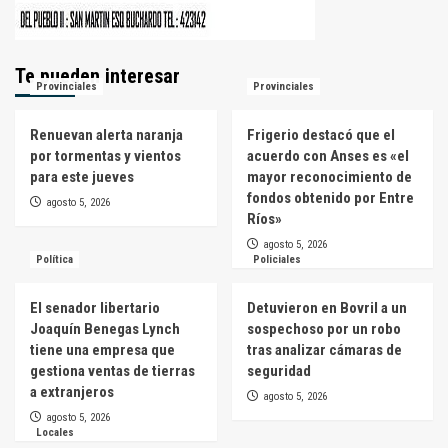
Te pueden interesar
Provinciales
Provinciales
Renuevan alerta naranja
Frigerio destacó que el
por tormentas y vientos
acuerdo con Anses es «el
para este jueves
mayor reconocimiento de
fondos obtenido por Entre
agosto 5, 2026
Ríos»
agosto 5, 2026
Política
Policiales
El senador libertario
Detuvieron en Bovril a un
Joaquín Benegas Lynch
sospechoso por un robo
tiene una empresa que
tras analizar cámaras de
gestiona ventas de tierras
seguridad
a extranjeros
agosto 5, 2026
agosto 5, 2026
Locales